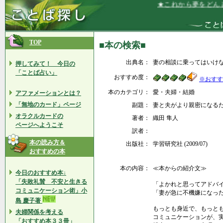
★これから夢をどんど
TOP
■本の検索■
出典名：
妻の相談に乗ってはいけ
押してみて！ 今日の
「ことば占い」
おすすめ度：
※おすす
本のカテゴリ：
愛・夫婦・結婚
アファメーションとは？
「無地のカード」ページ
副題：
妻と夫がより親密になる
オラクルカードの
著者：
織田 隼人
ページへようこそ
訳者：
本の読み方＆
出版社：
学習研究社 (2009/07)
おすすめの本
本の内容：
≪本からの紹介文≫
今日のおすすめ本↓
「失敗礼賛 不安と生きる
「よかれと思ってアドバ
コミュニケーション術」小
「妻が急に不機嫌になっ
島 慶子著
もっとも身近で、もっと
夫婦関係を考える
コミュニケーションが、
「おすすめ本３３冊」