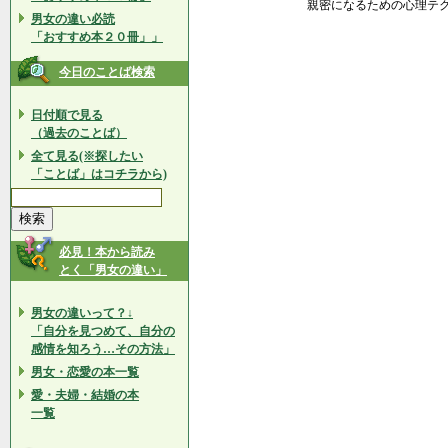
親密になるための心理テ
男女の違い必読
「おすすめ本２０冊」」
今日のことば検索
日付順で見る
（過去のことば）
全て見る(※探したい
「ことば」はコチラから)
必見！本から読み
とく「男女の違い」
男女の違いって？↓
「自分を見つめて、自分の
感情を知ろう…その方法」
男女・恋愛の本一覧
愛・夫婦・結婚の本
一覧