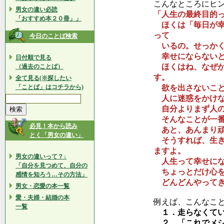
こんなところにヒ
男女の違い必読
「人生の最終目的
「おすすめ本２０冊」」
ほくは「毎日が幸
って
今日のことば検索
いるの。せっかく
幸せにならないと
日付順で見る
ほくはね、なぜか
（過去のことば）
す。
全て見る(※探したい
「ことば」はコチラから)
欲を出さないこ
人に迷惑をかけな
自分よりまず人の
そんなことが一番
必見！本から読み
あと、あんまり頑
とく「男女の違い」
そうすれば、生き
ますよ。
男女の違いって？↓
人生って幸せにな
「自分を見つめて、自分の
ちょっとだけ心を
感情を知ろう…その方法」
どんどんやってき
男女・恋愛の本一覧
愛・夫婦・結婚の本
例えば、こんなこ
一覧
１．走らなくてい
２．「これでメシ