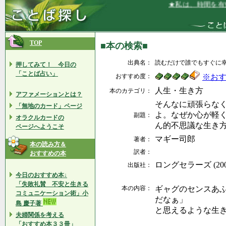
★私は、時間を有効
TOP
■本の検索■
出典名：
読むだけで誰でもすぐに
押してみて！ 今日の
「ことば占い」
おすすめ度：
※お
人生・生き方
本のカテゴリ：
アファメーションとは？
そんなに頑張らな
「無地のカード」ページ
よ。なぜか心が軽
副題：
オラクルカードの
ん的不思議な生き
ページへようこそ
マギー司郎
著者：
本の読み方＆
訳者：
おすすめの本
ロングセラーズ (2007
出版社：
今日のおすすめ本↓
「失敗礼賛 不安と生きる
本の内容：
ギャグのセンスあ
コミュニケーション術」小
だなぁ」
島 慶子著
と思えるような生
夫婦関係を考える
「おすすめ本３３冊」