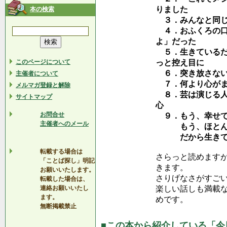
りました
本の検索
３．みんなと同じ
４．おふくろの口
よ」だった
５．生きているだ
このページについて
っと控え目に
６．突き放さない
主催者について
７．何より心がま
メルマガ登録と解除
８．芸は演じる人
サイトマップ
心
お問合せ
９．もう、幸せで
主催者へのメール
もう、ほとんど
だから生きてい
転載する場合は
さらっと読めます
「ことば探し」明記
きます。
お願いいたします。
さりげなさがすご
転載した場合は、
連絡お願いいたし
楽しい話しも満載
ます。
めです。
無断掲載禁止
■この本から紹介している「今