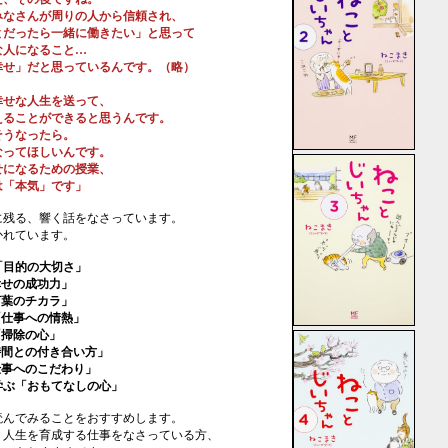
なさんが周りの人から信頼され、
だったら一緒に働きたい」と思って
人になること…
せ」だと思っているんです。（略）
せな人生を送って、
ることができると思うんです。
うなったら。
ってほしいんです。
になるための授業、
「本気」です」
に残る、響く話をなさっています。
かれています。
目的の大切さ」
せの成功力」
葉のチカラ」
仕事への情熱」
掃除の心」
間との付き合い方」
事へのこだわり」
ぶ「おもてなしの心」
読んでみることをおすすめします。
、人生を育成する仕事をなさっている方、