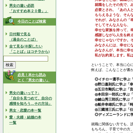
就職をしたその先で、み
男女の違い必読
必要とされ、「あの人と
「おすすめ本２０冊」」
もらえるような、そんな
それが、みなさんの「幸
今日のことば検索
そしてそんな人なら、
幸せな家族を持って、幸
日付順で見る
感謝しながら人生を終え
（過去のことば）
幸せじゃないですか。そ
みなさんには、幸せにな
全て見る(※探したい
みなさんが、本当に幸せ
「ことば」はコチラから)
私がお約束します。私は
ということで、本当に心
例えば、こんなことが書
必見！本から読み
◎イチロー選手に学ぶ「
とく「男女の違い」
◎野口嘉則氏に学ぶ「幸
◎五日市剛氏に学ぶ「言
男女の違いって？↓
◎本田宗一郎氏に学ぶ「
「自分を見つめて、自分の
◎鍵山秀三郎氏に学ぶ「
感情を知ろう…その方法」
◎船井幸雄氏に学ぶ「時
◎三國清三氏に学ぶ「仕
男女・恋愛の本一覧
◎ディズニーランドに学
愛・夫婦・結婚の本
一覧
就職に関係ない方でも、
もちろん、子育て中の方