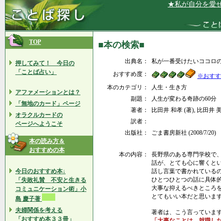
★私が自分を愛せば
TOP
■本の検索■
出典名：
私が一番受けたいココロ
押してみて！ 今日の
「ことば占い」
おすすめ度：
※おすす
本のカテゴリ：
人生・生き方
アファメーションとは？
副題：
人生が変わる奇跡の60分
「無地のカード」ページ
著者：
比田井 和孝 (著), 比田井
オラクルカードの
訳者：
ページへようこそ
出版社：
ごま書房新社 (2008/7/20)
本の読み方＆
おすすめの本
本の内容：
長野県のある専門学校で
話が、とても心に響くと
今日のおすすめ本↓
話し言葉で書かれている
ひとつひとつの話に具体
「失敗礼賛 不安と生きる
大事な抑えるべきところ
コミュニケーション術」小
とてもいい本だと思いま
島 慶子著
夫婦関係を考える
著者は、こう言っていま
「おすすめ本３３冊」
「大事なことは、就職し