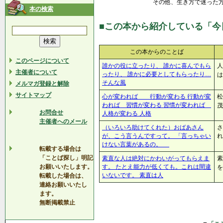
その他、生き方で迷った
本の検索
■この本から紹介している「今
この本からのことば
このページについて
誰かの役に立ったり、 誰かに喜んでもら
人
主催者について
ったり、 誰かに必要としてもらったり…
は
そんな風
メルマガ登録と解除
サイトマップ
心が変われば 行動が変わる 行動が変
松
われば 習慣が変わる 習慣が変われば
茂
お問合せ
人格が変わる 人格
主催者へのメール
（いろいろ助けてくれた）おばあさん
さ
が、こう言うんですって。 「言っちゃい
れ
けない言葉があるの。
転載する場合は
「ことば探し」明記
素直な人は絶対にかわいがってもらえま
素
お願いいたします。
す。 たとえ能力が低くても。これは間違
を
いないです。 素直は人
転載した場合は、
連絡お願いいたし
ます。
無断掲載禁止