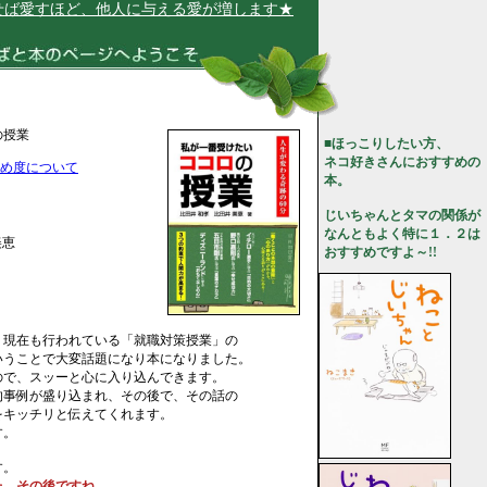
愛すほど、他人に与える愛が増します★
の授業
■ほっこりしたい方、
ネコ好きさんにおすすめの
め度について
本。
じいちゃんとタマの関係が
なんともよく特に１．２は
 美恵
おすすめですよ～!!
、現在も行われている「就職対策授業」の
いうことで大変話題になり本になりました。
ので、スッーと心に入り込んできます。
的事例が盛り込まれ、その後で、その話の
をキッチリと伝えてくれます。
す。
す。
た、その後ですね。