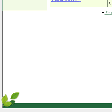
で力の限り続けていこ
▼
「こ