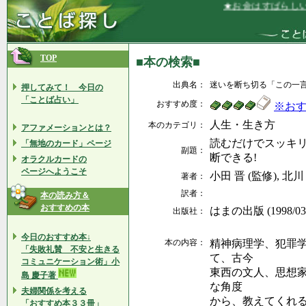
★お金はすばらしい
TOP
■本の検索■
出典名：
迷いを断ち切る「この一
押してみて！ 今日の
「ことば占い」
おすすめ度：
※お
人生・生き方
本のカテゴリ：
アファメーションとは？
読むだけでスッキ
「無地のカード」ページ
副題：
断できる!
オラクルカードの
ページへようこそ
小田 晋 (監修), 北
著者：
訳者：
本の読み方＆
おすすめの本
はまの出版 (1998/0
出版社：
今日のおすすめ本↓
本の内容：
精神病理学、犯罪
「失敗礼賛 不安と生きる
て、古今
コミュニケーション術」小
東西の文人、思想
島 慶子著
な角度
夫婦関係を考える
から、教えてくれ
「おすすめ本３３冊」