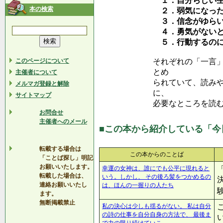
１．自分らしい
本の検索
２．弱気になった
３．信念がゆらい
４．勇気がないと
５．行動するのに
このページについて
それぞれの「一言
とめ
主催者について
られていて、読み
メルマガ登録と解除
に、
サイトマップ
必要なところを読
お問合せ
主催者へのメール
■この本から紹介している「今
転載する場合は
この本からのことば
「ことば探し」明記
お願いいたします。
幸運の女神は、誰にでも公平に現れると
転載した場合は、
いう。しかし、 その後ろ髪をつかめるの
連絡お願いいたし
は、ほんの一握りの人たち
ます。
無断掲載禁止
私の決心は少しも揺るがない。 私は自分
の詩の仕事を自分自身の方法で、 最後ま