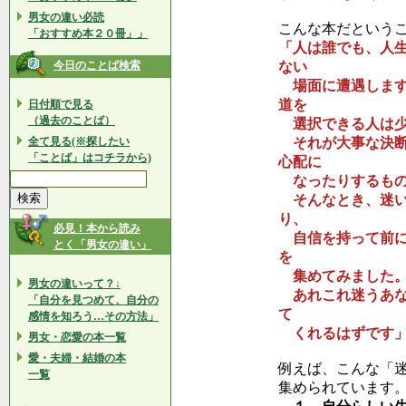
男女の違い必読
こんな本だという
「おすすめ本２０冊」」
「人は誰でも、人
今日のことば検索
ない
場面に遭遇します
道を
日付順で見る
（過去のことば）
選択できる人は少
全て見る(※探したい
それが大事な決断
「ことば」はコチラから)
心配に
なったりするもの
そんなとき、迷い
り、
必見！本から読み
自信を持って前に
とく「男女の違い」
を
集めてみました
男女の違いって？↓
あれこれ迷うあな
「自分を見つめて、自分の
て
感情を知ろう…その方法」
くれるはずです
男女・恋愛の本一覧
愛・夫婦・結婚の本
例えば、こんな「
一覧
集められています