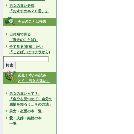
男女の違い必読
「おすすめ本２０冊」」
今日のことば検索
日付順で見る
（過去のことば）
全て見る(※探したい
「ことば」はコチラから)
必見！本から読み
とく「男女の違い」
男女の違いって？↓
「自分を見つめて、自分の
感情を知ろう…その方法」
男女・恋愛の本一覧
愛・夫婦・結婚の本
一覧