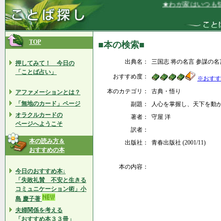
★わが家はいつも快
TOP
■本の検索■
出典名：
三国志 将の名言 参謀の名
押してみて！ 今日の
「ことば占い」
おすすめ度：
※おすす
本のカテゴリ：
古典・悟り
アファメーションとは？
「無地のカード」ページ
副題：
人心を掌握し、天下を動
オラクルカードの
著者：
守屋 洋
ページへようこそ
訳者：
本の読み方＆
出版社：
青春出版社 (2001/11)
おすすめの本
本の内容：
今日のおすすめ本↓
「失敗礼賛 不安と生きる
コミュニケーション術」小
島 慶子著
夫婦関係を考える
「おすすめ本３３冊」